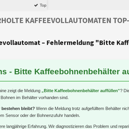
ce
Premium-Qualitä
Zum
Hauptinhalt
springen
evollautomat – Fehlermeldung "Bitte Ka
s - Bitte Kaffeebohnenbehälter au
ine zeigt die Meldung
„Bitte Kaffeebohnenbehälter auffüllen“
? Di
 Bohnen im Behälter vorhanden sind.
 bestehen bleibt?
Wenn die Meldung trotz aufgefülltem Behälter nic
em Sensor oder der Bohnenzufuhr handeln.
ere langjährige Erfahrung. Wir diagnostizieren das Problem und repar