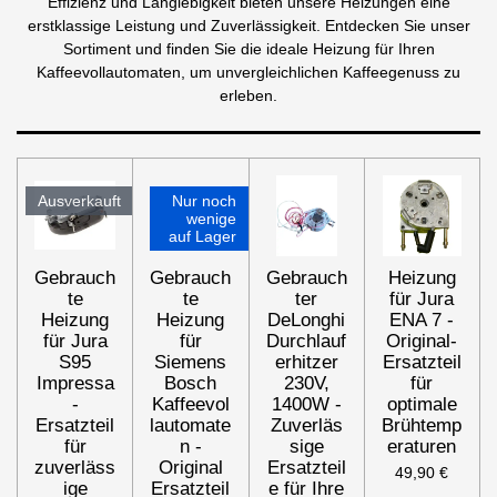
Effizienz und Langlebigkeit bieten unsere Heizungen eine
erstklassige Leistung und Zuverlässigkeit. Entdecken Sie unser
Sortiment und finden Sie die ideale Heizung für Ihren
Kaffeevollautomaten, um unvergleichlichen Kaffeegenuss zu
erleben.
Ausverkauft
Nur noch
wenige
auf Lager
Gebrauch
Gebrauch
Gebrauch
Heizung
te
te
ter
für Jura
Heizung
Heizung
DeLonghi
ENA 7 -
für Jura
für
Durchlauf
Original-
S95
Siemens
erhitzer
Ersatzteil
Impressa
Bosch
230V,
für
-
Kaffeevol
1400W -
optimale
Ersatzteil
lautomate
Zuverläs
Brühtemp
für
n -
sige
eraturen
zuverläss
Original
Ersatzteil
49,90 €
ige
Ersatzteil
e für Ihre