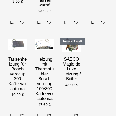
Tassen
3,00 €
warm!
24,90 €
In den Warenkorb
In den Warenkorb
In den Warenkorb
In den Warenk
Ausverkauft
Tassenhe
Heizung
SAECO
izung für
mit
Magic de
Bosch
Thermofü
Luxe
Verocup
hler
Heizung /
300
Bosch
Boiler
Kaffeevol
Verocup
43,90 €
lautomat
100/300
Kaffeevol
19,90 €
lautomat
47,60 €
In den Warenkorb
In den Warenkorb
Bei Verfügbarkeit benachrichti