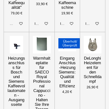
Kaffeequ
Kaffeema
33,90 €
alität"
schine
79,00 €
19,90 €
Bei Verfügbarkeit benachrichtigen
In den Warenkorb
In den Warenkorb
In den Warenk
Überholt/
Überprüft
Heizungs
Warmhalt
Eingang
DeLonghi
anschlus
eplatte
Anschlus
Heizelem
s für
für
-Heizung
ent für
Bosch
SAECO
Siemens:
den
und
Royal
Qualität
Schnellda
Siemens
Professio
und
mpf
Kaffeevol
nal
Effizienz
26,90 €
lautomate
Cappucci
4,20 €
n -
no -
Ausgang
Halten
sseite
Sie Ihre