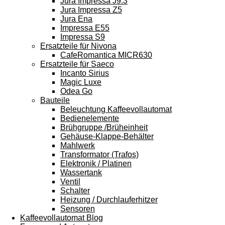
Jura Impressa J9.3
Jura Impressa Z5
Jura Ena
Impressa E55
Impressa S9
Ersatzteile für Nivona
CafeRomantica MICR630
Ersatzteile für Saeco
Incanto Sirius
Magic Luxe
Odea Go
Bauteile
Beleuchtung Kaffeevollautomat
Bedienelemente
Brühgruppe /Brüheinheit
Gehäuse-Klappe-Behälter
Mahlwerk
Transformator (Trafos)
Elektronik / Platinen
Wassertank
Ventil
Schalter
Heizung / Durchlauferhitzer
Sensoren
Kaffeevollautomat Blog