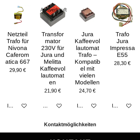
Ausverkauft
Netzteil
Transfor
Jura
Trafo
Trafo für
mator
Kaffeevol
Jura
Nivona
230V für
lautomat
Impressa
Caferom
Jura und
Trafo –
E55
atica 667
Melitta
Kompatib
28,30 €
Kaffeevol
el mit
29,90 €
lautomat
vielen
en
Modellen
21,90 €
24,70 €
In den Warenkorb
Bei Verfügbarkeit benachrichtigen
In den Warenkorb
In den Ware
Kontaktmöglichkeiten