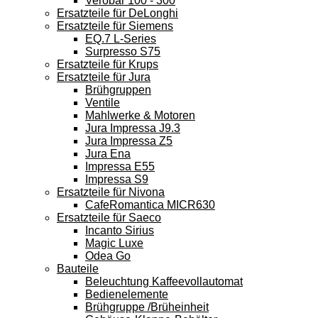
Verobar 100 - 300
Ersatzteile für DeLonghi
Ersatzteile für Siemens
EQ.7 L-Series
Surpresso S75
Ersatzteile für Krups
Ersatzteile für Jura
Brühgruppen
Ventile
Mahlwerke & Motoren
Jura Impressa J9.3
Jura Impressa Z5
Jura Ena
Impressa E55
Impressa S9
Ersatzteile für Nivona
CafeRomantica MICR630
Ersatzteile für Saeco
Incanto Sirius
Magic Luxe
Odea Go
Bauteile
Beleuchtung Kaffeevollautomat
Bedienelemente
Brühgruppe /Brüheinheit