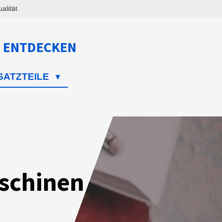
lität
 ENTDECKEN
SATZTEILE
schinen