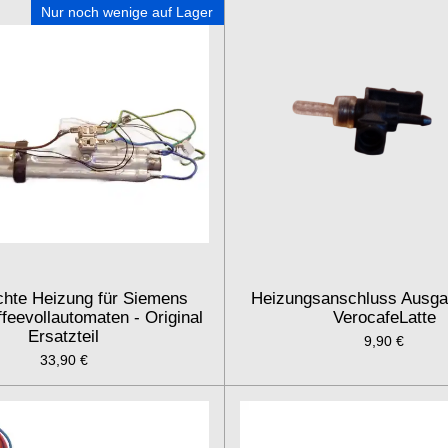
Nur noch wenige auf Lager
hte Heizung für Siemens
Heizungsanschluss Ausg
feevollautomaten - Original
VerocafeLatte
Ersatzteil
9,90 €
33,90 €