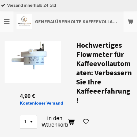
Top Kundenservice
Zum
Hauptinhalt
springen
GENERALÜBERHOLTE KAFFEEVOLLAUTOMATEN TOP-ANGEBOTE ENTDECKEN
Hochwertiges
Flowmeter für
Kaffeevollautom
aten: Verbessern
Sie Ihre
Kaffeeerfahrung
4,90 €
!
Kostenloser Versand
In den
Warenkorb