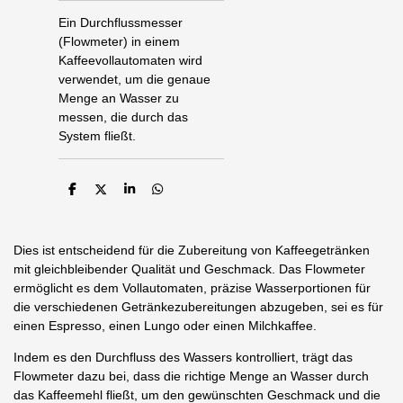
Ein Durchflussmesser
(Flowmeter) in einem
Kaffeevollautomaten wird
verwendet, um die genaue
Menge an Wasser zu
messen, die durch das
System fließt.
T
T
T
T
e
e
e
e
i
i
i
i
l
l
l
l
e
e
e
e
Dies ist entscheidend für die Zubereitung von Kaffeegetränken
n
n
n
n
mit gleichbleibender Qualität und Geschmack. Das Flowmeter
ermöglicht es dem Vollautomaten, präzise Wasserportionen für
die verschiedenen Getränkezubereitungen abzugeben, sei es für
einen Espresso, einen Lungo oder einen Milchkaffee.
Indem es den Durchfluss des Wassers kontrolliert, trägt das
Flowmeter dazu bei, dass die richtige Menge an Wasser durch
das Kaffeemehl fließt, um den gewünschten Geschmack und die