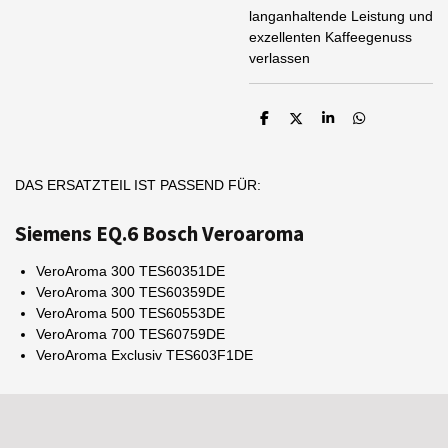
langanhaltende Leistung und
exzellenten Kaffeegenuss
verlassen
T
T
T
T
e
e
e
e
i
i
i
i
l
l
l
l
e
e
e
e
DAS ERSATZTEIL IST PASSEND FÜR:
n
n
n
n
Siemens EQ.6 Bosch Veroaroma
VeroAroma 300 TES60351DE
VeroAroma 300 TES60359DE
VeroAroma 500 TES60553DE
VeroAroma 700 TES60759DE
VeroAroma Exclusiv TES603F1DE