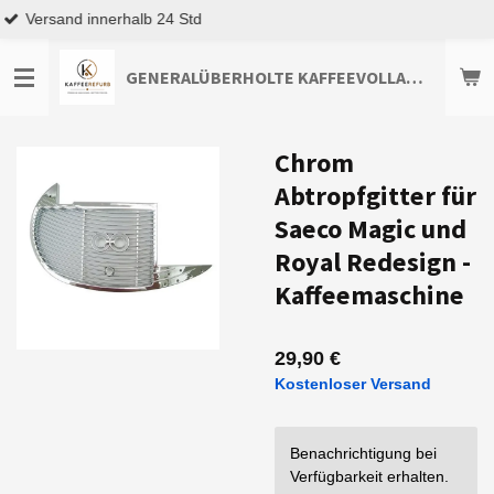
Top Kundenservice
Zum
Hauptinhalt
springen
GENERALÜBERHOLTE KAFFEEVOLLAUTOMATEN TOP-ANGEBOTE ENTDECKEN
Chrom
Abtropfgitter für
Saeco Magic und
Royal Redesign -
Kaffeemaschine
29,90 €
Kostenloser Versand
Benachrichtigung bei
Verfügbarkeit erhalten.