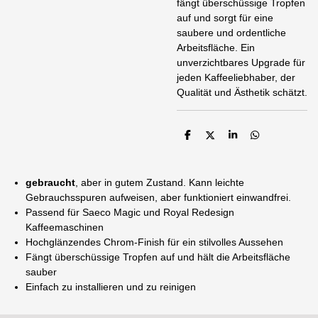
fängt überschüssige Tropfen
auf und sorgt für eine
saubere und ordentliche
Arbeitsfläche. Ein
unverzichtbares Upgrade für
jeden Kaffeeliebhaber, der
Qualität und Ästhetik schätzt.
T
T
T
T
e
e
e
e
i
i
i
i
l
l
l
l
e
e
e
e
gebraucht
, aber in gutem Zustand. Kann leichte
n
n
n
n
Gebrauchsspuren aufweisen, aber funktioniert einwandfrei.
Passend für Saeco Magic und Royal Redesign
Kaffeemaschinen
Hochglänzendes Chrom-Finish für ein stilvolles Aussehen
Fängt überschüssige Tropfen auf und hält die Arbeitsfläche
sauber
Einfach zu installieren und zu reinigen