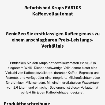
l
l
l
l
e
e
e
e
Refurbished Krups EA8105
n
n
n
n
Kaffeevollautomat
Genießen Sie erstklassigen Kaffeegenuss zu
einem unschlagbaren Preis-Leistungs-
Verhältnis
Entdecken Sie den Krups Kaffeevollautomaten EA 8105 in
elegantem Weiß. Dieser hochwertige Vollautomat bietet eine
Vielzahl von Kaffeespezialitäten, darunter Kaffee, Espresso und
Ristretto, und verfügt über eine integrierte Milchaufschäumdüse
für cremigen Milchschaum. Mit einem großzügigen Wassertank
von 1,6 Litern und einfacher Bedienung ist dieser Vollautomat
perfekt für jeden Kaffeeliebhaber geeignet.
Produktbeschreibung