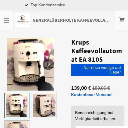
Premium-Qualität
Zum
Hauptinhalt
springen
GENERALÜBERHOLTE KAFFEEVOLLAUTOMATEN TOP-ANGEBOTE ENTDECKEN
Krups
Kaffeevollautom
at EA 8105
Nur noch wenige auf
Lager
139,00 €
189,00 €
Kostenloser Versand
Benachrichtigung bei
Verfügbarkeit erhalten.