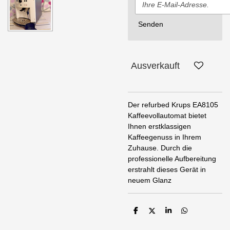
Senden
Ausverkauft
Der refurbed Krups EA8105
Kaffeevollautomat bietet
Ihnen erstklassigen
Kaffeegenuss in Ihrem
Zuhause. Durch die
professionelle Aufbereitung
erstrahlt dieses Gerät in
neuem Glanz
T
T
T
T
e
e
e
e
i
i
i
i