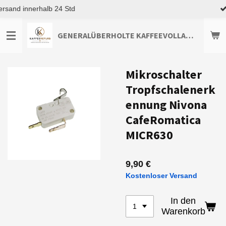
Top Kundenservice
Zum
Hauptinhalt
springen
GENERALÜBERHOLTE KAFFEEVOLLAUTOMATEN TOP-ANGEBOTE ENTDECKEN
Mikroschalter
Tropfschalenerk
ennung Nivona
CafeRomatica
MICR630
9,90 €
Kostenloser Versand
In den
Warenkorb