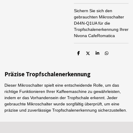
Sichern Sie sich den
gebrauchten Mikroschalter
D44N-Q1UA für die
Tropfschalenerkennung Ihrer
Nivona CafeRomatica
T
T
T
T
e
e
e
e
i
i
i
i
l
l
l
l
e
e
e
e
Präzise Tropfschalenerkennung
n
n
n
n
Dieser Mikroschalter spielt eine entscheidende Rolle, um das
richtige Funktionieren Ihrer Kaffeemaschine zu gewährleisten,
indem er das Vorhandensein der Tropfschale erkennt. Jeder
gebrauchte Mikroschalter wurde sorgfältig überprüft, um eine
präzise und zuverlässige Tropfschalenerkennung sicherzustellen.