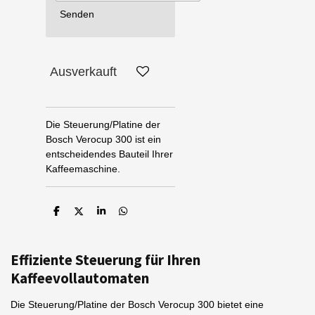
Senden
Ausverkauft
Die Steuerung/Platine der
Bosch Verocup 300 ist ein
entscheidendes Bauteil Ihrer
Kaffeemaschine.
T
T
T
T
e
e
e
e
i
i
i
i
l
l
l
l
e
e
e
e
Effiziente Steuerung für Ihren
n
n
n
n
Kaffeevollautomaten
Die Steuerung/Platine der Bosch Verocup 300 bietet eine