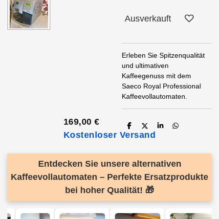
Ausverkauft
Erleben Sie Spitzenqualität
und ultimativen
Kaffeegenuss mit dem
Saeco Royal Professional
Kaffeevollautomaten.
169,00 €
T
T
T
T
Kostenloser Versand
e
e
e
e
i
i
i
i
l
l
l
l
e
e
e
e
n
n
n
n
Entdecken Sie unsere alternativen
Kaffeevollautomaten – Perfekte Ersatzprodukte
bei hoher Qualität! 🎁