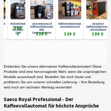
t
Refurbished
Jura Impressa C5
Kaffeevollautomat
Jura Ena 3
Siemens
Kaffeevollautomat
Jura Impressa C5
Kaffeevollautomat
K
399
EQ.6 plus
inkl.
– Rot/Schwarz
S100
Cappuccinatore
€
329 €
329 €
189 €
Entdecken Sie unsere alternativen Kaffeevollautomaten! Diese
Produkte sind eine hervorragende Wahl, wenn die ursprünglichen
Modelle ausverkauft sind. Bestellen Sie noch heute und
profitieren Sie von unserer schnellen Lieferung – Ihre Bestellung
wird noch am nächsten Werktag versendet!
Saeco Royal Professional - Der
Kaffeevollautomat für höchste Ansprüche