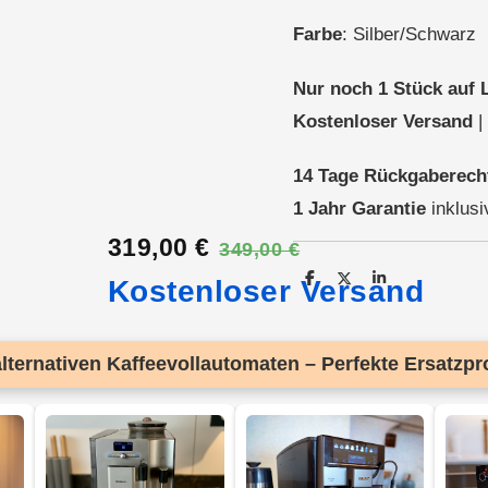
Farbe
: Silber/Schwarz
Nur noch 1 Stück auf 
Kostenloser Versand
|
14 Tage Rückgaberech
1 Jahr Garantie
inklusi
319,00 €
349,00 €
Kostenloser Versand
T
T
T
e
e
e
i
i
i
l
l
l
e
e
e
n
n
n
ternativen Kaffeevollautomaten – Perfekte Ersatzpro