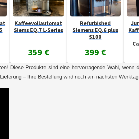
Kaffeevollautomat
Refurbished
Jura Imp
Siems EQ.7 L-Series
Siemens EQ.6 plus
Kaffeevol
S100
ink
Cappucc
359 €
399 €
329
ten! Diese Produkte sind eine hervorragende Wahl, wenn di
n Lieferung – Ihre Bestellung wird noch am nächsten Werktag