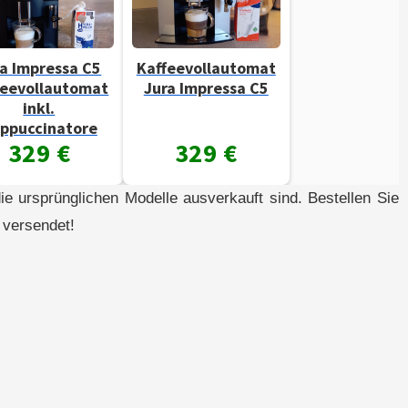
ressa C5
Kaffeevollautomat
lautomat
Jura Impressa C5
l.
inatore
 €
329 €
e ursprünglichen Modelle ausverkauft sind. Bestellen Sie
 versendet!