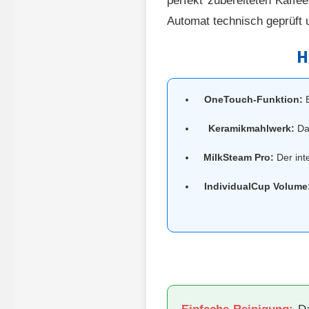
perfekt zubereiteten Kaffe
Automat technisch geprüft 
H
OneTouch-Funktion:
B
Keramikmahlwerk:
Das
MilkSteam Pro:
Der int
IndividualCup Volume