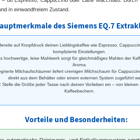
e – ob Espresso, Cappuccino oder Latte Macchiato. Durch 
und in einwandfreiem Zustand.
auptmerkmale des Siemens EQ.7 Extrakl
ereite auf Knopfdruck deinen Lieblingskaffee wie Espresso, Cappucci
komplizierte Einstellungen.
 hochwertige, leise Mahlwerk sorgt für gleichmäßiges Mahlen der Kaf
Aroma.
egrierte Milchaufschäumer liefert cremigen Milchschaum für Cappuccin
direkt aus dem Behälter oder einem externen System zugeführt w
:
Stelle die Größe jeder Tasse nach deinen Vorlieben ein – von kleinen
Kaffeebechern.
Vorteile und Besonderheiten: