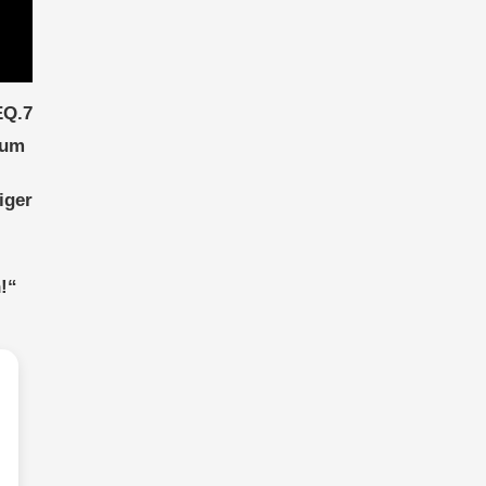
EQ.7
aum
iger
n!“