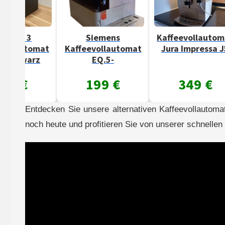
 3
Siemens
Kaffeevollautomat
utomat
Kaffeevollautomat
Jura Impressa J5
warz
EQ.5-
€
199 €
349 €
Entdecken Sie unsere alternativen Kaffeevollautoma
noch heute und profitieren Sie von unserer schnelle