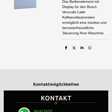
Das Bedienelement mit
Display für den Bosch
Verocafe Latte
Kaffeevollautomaten
ermöglicht eine intuitive und
benutzerfreundliche
Steuerung Ihrer Maschine.
T
T
T
T
e
e
e
e
i
i
i
i
l
l
l
l
e
e
e
e
n
n
n
n
Kontaktmöglichkeiten