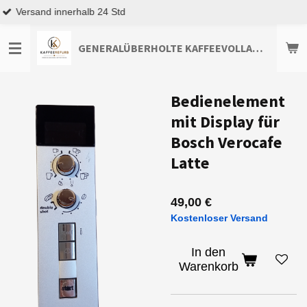
Top Kundenservice
Zum
Hauptinhalt
springen
GENERALÜBERHOLTE KAFFEEVOLLAUTOMATEN TOP-ANGEBOTE ENTDECKEN
Bedienelement
mit Display für
Bosch Verocafe
Latte
49,00 €
Kostenloser Versand
In den
Warenkorb