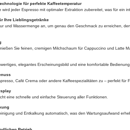
Technologie für perfekte Kaffeetemperatur
e wird jeder Espresso mit optimaler Extraktion zubereitet, was für ein
ür Ihre Lieblingsgetränke
ur und Wassermenge an, um genau den Geschmack zu erreichen, den Sie
g
ießen Sie feinen, cremigen Milchschaum für Cappuccino und Latte Ma
chwertiges, elegantes Erscheinungsbild und eine komfortable Bedienung
enuss
spresso, Café Crema oder andere Kaffeespezialitäten zu – perfekt für F
splay
ht eine schnelle und einfache Steuerung aller Funktionen.
lkung
einigung und Entkalkung automatisch, was den Wartungsaufwand erheb
ndlichen Betrieb