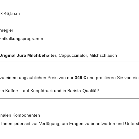
× 46,5 cm
hregler
 Entkalkungsprogramm
Original Jura Milchbehälter
, Cappuccinator, Milchschlauch
zu einem unglaublichen Preis von nur
349 €
und profitieren Sie von ei
en Kaffee – auf Knopfdruck und in Barista-Qualität!
ionalen Komponenten
Ihnen jederzeit zur Verfügung, um Fragen zu beantworten und Unterstü