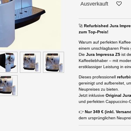
Ausverkauft
🚀
Refurbished Jura Impre
zum Top-Preis!
Warum auf perfekten Kaffeeg
einem unschlagbaren Preis
Die
Jura Impressa Z5
ist d
Kaffeeliebhaber – mit mode
erstklassiger Leistung in ei
Dieses professionell
refurb
gereinigt und aufbereitet, u
Neupreises zu bieten.
Jetzt inklusive
Original Jur
und perfekten Cappuccino-
👉
Nur 349 € (inkl. Versa
dem ursprünglichen Neuprei