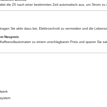
haltet die Z5 nach einer bestimmten Zeit automatisch aus, um Strom zu 
tragen Sie aktiv dazu bei, Elektroschrott zu vermeiden und die Lebens
em Neupreis
n Kaffeevollautomaten zu einem unschlagbaren Preis und sparen Sie sa
lwerk
hsystem