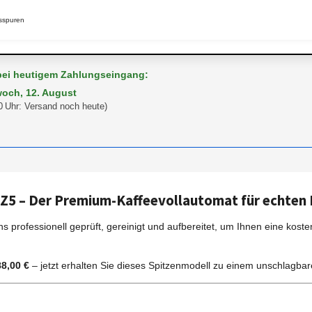
sspuren
 bei heutigem Zahlungseingang:
woch, 12. August
0 Uhr: Versand noch heute)
 Z5 – Der Premium-Kaffeevollautomat für echten
s professionell geprüft, gereinigt und aufbereitet, um Ihnen eine kos
88,00 €
– jetzt erhalten Sie dieses Spitzenmodell zu einem unschlagba