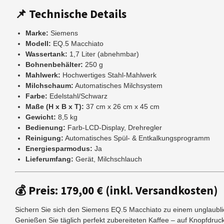
📌 Technische Details
Marke:
Siemens
Modell:
EQ.5 Macchiato
Wassertank:
1,7 Liter (abnehmbar)
Bohnenbehälter:
250 g
Mahlwerk:
Hochwertiges Stahl-Mahlwerk
Milchschaum:
Automatisches Milchsystem
Farbe:
Edelstahl/Schwarz
Maße (H x B x T):
37 cm x 26 cm x 45 cm
Gewicht:
8,5 kg
Bedienung:
Farb-LCD-Display, Drehregler
Reinigung:
Automatisches Spül- & Entkalkungsprogramm
Energiesparmodus:
Ja
Lieferumfang:
Gerät, Milchschlauch
💰 Preis: 179,00 € (inkl. Versandkosten)
Sichern Sie sich den Siemens EQ.5 Macchiato zu einem unglaublic
Genießen Sie täglich perfekt zubereiteten Kaffee – auf Knopfdruck 