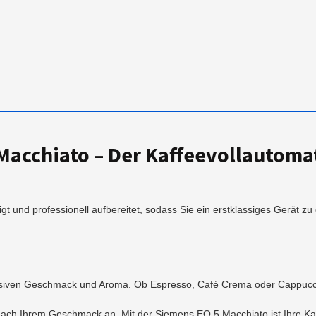
Macchiato – Der Kaffeevollautomat
nigt und professionell aufbereitet, sodass Sie ein erstklassiges Gerät
tensiven Geschmack und Aroma. Ob Espresso, Café Crema oder Cappuccin
ch Ihrem Geschmack an. Mit der Siemens EQ.5 Macchiato ist Ihre Kaff