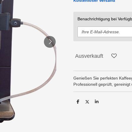
Kostenloser Versand
Benachrichtigung bei Verfügb
Ausverkauft
Genießen Sie perfekten Kaffee
Professionell geprüft, gereini
T
T
T
e
e
e
i
i
i
l
l
l
e
e
e
n
n
n