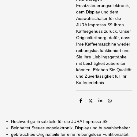
Ersatzsteuerungselektronik,
dem Display und dem
Auswahlschalter für die
JURA Impressa S9 Ihren
Kaffeegenuss zurück. Unser
Originalteil sorgt dafür, dass
Ihre Kaffeemaschine wieder
reibungslos funktioniert und
Sie Ihre Lieblingsgetränke
mit Leichtigkeit zubereiten
können. Erleben Sie Qualität
und Zuverlässigkeit für Ihr
Kaffeeerlebnis.
T
T
T
T
e
e
e
e
i
i
i
i
l
l
l
l
e
e
e
e
Hochwertige Ersatzteile für die JURA Impressa S9
n
n
n
n
Beinhaltet Steuerungselektronik, Display und Auswahlschalter
gebrauchtes Originalteile für eine reibungslose Funktionalität