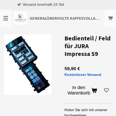
Top Kundenservice
Zum
Hauptinhalt
springen
GENERALÜBERHOLTE KAFFEEVOLLAUTOMATEN TOP-ANGEBOTE ENTDECKEN
Bedienteil / Feld
für JURA
Impressa S9
59,90 €
Kostenloser Versand
In den
Warenkorb
Holen Sie sich mit unserer
hochwertigen