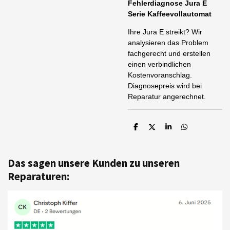
Fehlerdiagnose Jura E
Serie Kaffeevollautomat
Ihre Jura E streikt? Wir
analysieren das Problem
fachgerecht und erstellen
einen verbindlichen
Kostenvoranschlag.
Diagnosepreis wird bei
Reparatur angerechnet.
T
T
T
T
e
e
e
e
i
i
i
i
l
l
l
l
e
e
e
e
Das sagen unsere Kunden zu unseren
n
n
n
n
Reparaturen: