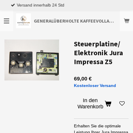
Top Kundenservice
Zum
Hauptinhalt
springen
GENERALÜBERHOLTE KAFFEEVOLLAUTOMATEN TOP-ANGEBOTE ENTDECKEN
Steuerplatine/
Elektronik Jura
Impressa Z5
69,00 €
Kostenloser Versand
In den
Warenkorb
Erhalten Sie die optimale
Leistung Ihrer Jura Impressa