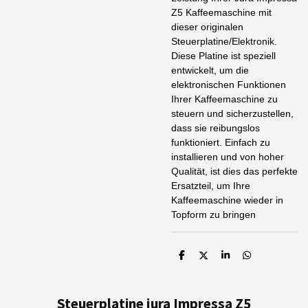
Z5 Kaffeemaschine mit
dieser originalen
Steuerplatine/Elektronik.
Diese Platine ist speziell
entwickelt, um die
elektronischen Funktionen
Ihrer Kaffeemaschine zu
steuern und sicherzustellen,
dass sie reibungslos
funktioniert. Einfach zu
installieren und von hoher
Qualität, ist dies das perfekte
Ersatzteil, um Ihre
Kaffeemaschine wieder in
Topform zu bringen
T
T
T
T
e
e
e
e
i
i
i
i
l
l
l
l
e
e
e
e
Steuerplatine jura Impressa Z5
n
n
n
n