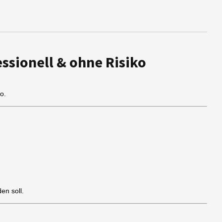
essionell & ohne Risiko
o.
en soll.