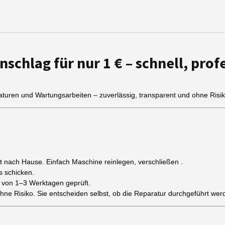
i
i
i
l
l
l
e
e
e
n
n
n
schlag für nur 1 € – schnell, prof
uren und Wartungsarbeiten – zuverlässig, transparent und ohne Risik
t nach Hause. Einfach Maschine reinlegen, verschließen .
s schicken.
b von 1–3 Werktagen geprüft.
hne Risiko. Sie entscheiden selbst, ob die Reparatur durchgeführt werd