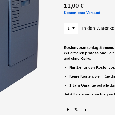
11,00 €
Kostenloser Versand
In den Warenko
Kostenvoranschlag Siemens E
Wir erstellen
professionell ei
und ohne Risiko.
Nur 1 € für den Kostenvo
Keine Kosten
, wenn Sie d
1 Jahr Garantie
auf alle du
Jetzt Kostenvoranschlag sich
T
T
T
e
e
e