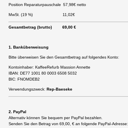
r
Position Reparaturpauschale 57,98€ netto
e
MwSt. (19 %) 11,02
€
e
n
Gesamtbetrag (brutto) 69
,00 €
1. Banküberweisung
Bitte überweisen Sie den Gesamtbetrag auf folgendes Konto:
Kontoinhaber: KaffeeRefurb Massion Annette
IBAN: DE77 1001 80 0003 6508 5032
BIC: FNOMDEB2
Verwendungszweck:
Rep-Baeseke
2. PayPal
Alternativ können Sie bequem per PayPal bezahlen.
Senden Sie den Betrag von 69,00,
€
an folgende PayPal-Adresse: