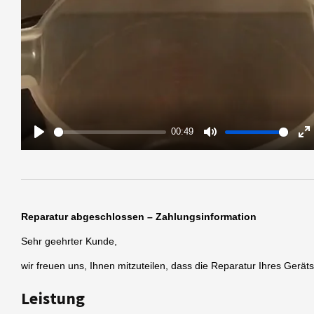
00:49
P
M
E
l
u
n
a
t
t
y
e
e
r
Reparatur abgeschlossen – Zahlungsinformation
f
Sehr geehrter Kunde,
u
l
wir freuen uns, Ihnen mitzuteilen, dass die Reparatur Ihres Gerät
l
s
Leistung
c