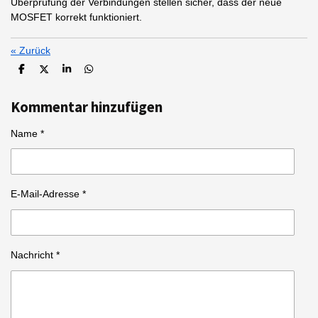
Überprüfung der Verbindungen stellen sicher, dass der neue
MOSFET korrekt funktioniert.
«
Zurück
T
T
T
T
e
e
e
e
i
i
i
i
Kommentar hinzufügen
l
l
l
l
e
e
e
e
n
n
n
n
Name *
E-Mail-Adresse *
Nachricht *