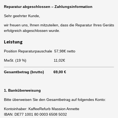
a
t
t
Reparatur abgeschlossen – Zahlungsinformation
y
e
e
Sehr geehrter Kunde,
r
f
wir freuen uns, Ihnen mitzuteilen, dass die Reparatur Ihres Geräts
u
erfolgreich abgeschlossen wurde.
l
Leistung
l
s
Position Reparaturpauschale 57,98€ netto
c
r
MwSt. (19 %) 11,02
€
e
e
Gesamtbetrag (brutto) 69
,00 €
n
1. Banküberweisung
Bitte überweisen Sie den Gesamtbetrag auf folgendes Konto:
Kontoinhaber: KaffeeRefurb Massion Annette
IBAN: DE77 1001 80 0003 6508 5032